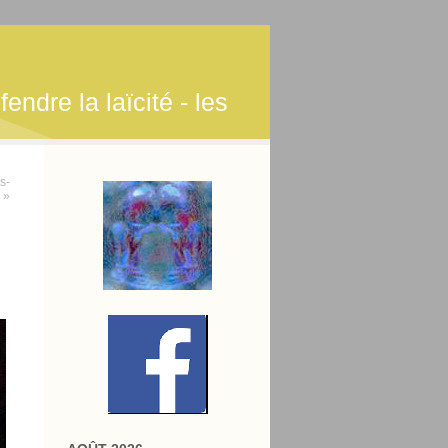
endre la laïcité - les
s-
 »