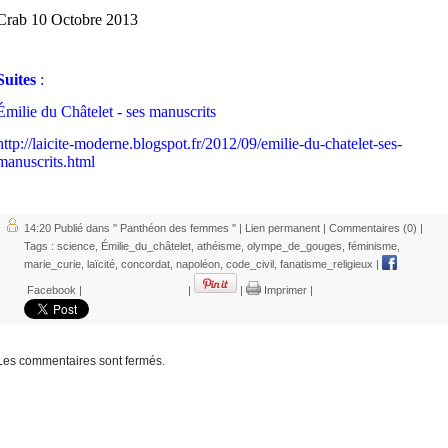
Crab 10 Octobre 2013
Suites
:
Émilie du Châtelet - ses manuscrits
http://laicite-moderne.blogspot.fr/2012/09/emilie-du-chatelet-ses-
manuscrits.html
14:20 Publié dans
'' Panthéon des femmes ''
|
Lien permanent
|
Commentaires (0)
|
Tags :
science
,
Émilie_du_châtelet
,
athéisme
,
olympe_de_gouges
,
féminisme
,
marie_curie
,
laïcité
,
concordat
,
napoléon
,
code_civil
,
fanatisme_religieux
|
Facebook
|
|
|
Imprimer
|
Les commentaires sont fermés.