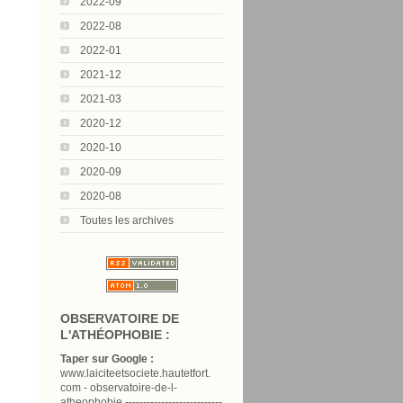
2022-09
2022-08
2022-01
2021-12
2021-03
2020-12
2020-10
2020-09
2020-08
Toutes les archives
OBSERVATOIRE DE
L'ATHÉOPHOBIE :
Taper sur Google :
www.laiciteetsociete.hautetfort.
com - observatoire-de-l-
atheophobie ---------------------------