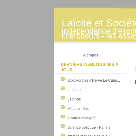
Laïcité et Socié
Indépendance d'esprit -
chercheurs - les essa
À propos
DERNIERS WEBLOGS MIS À
JOUR
Biblio-cycles d'Hervé Le Caha...
Latitude
Lapinos
Métapo infos
arboretumveigné
Science politique - Paris 8