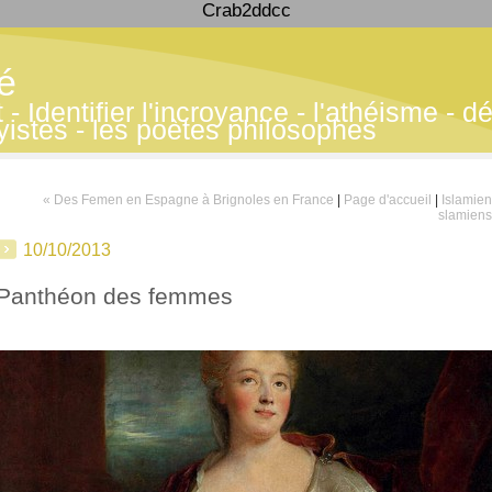
Crab2ddcc
té
 Identifier l'incroyance - l'athéisme - déf
yistes - les poètes philosophes
« Des Femen en Espagne à Brignoles en France
|
Page d'accueil
|
Islamien
slamiens
10/10/2013
Panthéon des femmes