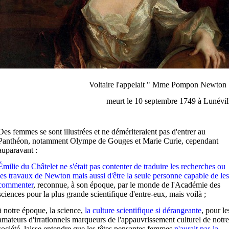
Voltaire l'appelait " Mme Pompon Newton 
meurt le 10 septembre 1749 à Lunévil
Des femmes se sont illustrées et ne démériteraient pas d'entrer au
Panthéon, notamment Olympe de Gouges et Marie Curie, cependant
auparavant :
Émilie du Châtelet ne s'était pas contenter de traduire les recherches ou
les travaux de Newton mais aussi d'être la seule personne capable de les
commenter
, reconnue, à son époque, par le monde de l'Académie des
sciences pour la plus grande scientifique d'entre-eux, mais voilà ;
à notre époque, la science,
la culture scientifique si dérangeante
, pour le
amateurs d'irrationnels marqueurs de l'appauvrissement culturel de notre
société, laisse entendre que les têtes pensantes femmes
n'aurait pas la