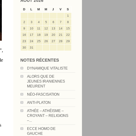
AOÛT 2026
D
L
M
M
J
V
S
1
2
3
4
5
6
7
8
9
10
11
12
13
14
15
16
17
18
19
20
21
22
23
24
25
26
27
28
29
30
31
",
le
NOTES RÉCENTES
DYNAMIQUE VITALISTE
ALORS QUE DE
JEUNES IRANIENNES
MEURENT
NÉO-FASCISATION
ANTI-PLATON
ATHÉE – ATHÉISME –
CROYANT – RELIGIONS
–...
s
ECCE HOMO DE
GAUCHE