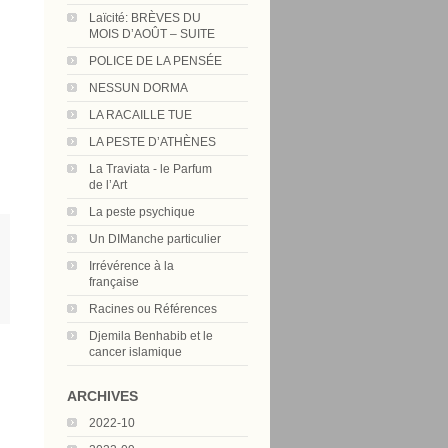
Laïcité: BRÈVES DU
MOIS D’AOÛT – SUITE
POLICE DE LA PENSÉE
NESSUN DORMA
LA RACAILLE TUE
LA PESTE D’ATHÈNES
La Traviata - le Parfum
de l’Art
La peste psychique
Un DIManche particulier
Irrévérence à la
française
Racines ou Références
Djemila Benhabib et le
cancer islamique
ARCHIVES
2022-10