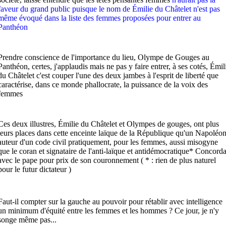
faveur du grand public puisque le nom de Émilie du Châtelet n'est pas
même évoqué dans la liste des femmes proposées pour entrer au
Panthéon
Prendre conscience de l'importance du lieu, Olympe de Gouges au
Panthéon, certes, j'applaudis mais ne pas y faire entrer, à ses cotés, Émil
du Châtelet c'est couper l'une des deux jambes à l'esprit de liberté que
caractérise, dans ce monde phallocrate, la puissance de la voix des
femmes
Ces deux illustres, Émilie du Châtelet et Olympes de gouges, ont plus
leurs places dans cette enceinte laïque de la République qu'un Napoléo
auteur d'un code civil pratiquement, pour les femmes, aussi misogyne
que le coran et signataire de l'anti-laïque et antidémocratique* Concorda
avec le pape pour prix de son couronnement ( * : rien de plus naturel
pour le futur dictateur )
Faut-il compter sur la gauche au pouvoir pour rétablir avec intelligence
un minimum d'équité entre les femmes et les hommes ? Ce jour, je n'y
songe même pas...