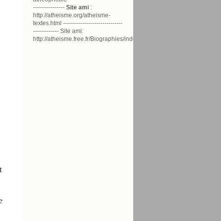
----------------
Site ami
:
http://atheisme.org/atheisme-
textes.html ------------------------------
------------- Site ami:
http://atheisme.free.fr/Biographies/index.html
t
e