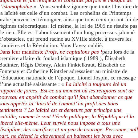
l’islamophobie
»
. Vous semblez ignorer que toute l’histoire d
la laïcité est celle d’un combat. Les orphelins du Printemps
arabe peuvent en témoigner, ainsi que tous ceux qui ont fui de
régimes théocratiques. Ici même, la loi de 1905 ne résulte pas
de rien. Elle est l’aboutissement d’un long processus jalonné
d’obstacles, qui prend racine au XVIIIe siècle, à travers les
Lumières et la Révolution. Vous l’avez oublié.
Dans leur manifeste
Profs, ne capitulons pas !
paru lors de la
première affaire du foulard islamique ( 1989 ), Élisabeth
Badinter, Régis Debray, Alain Finkielkraut, Élisabeth de
Fontenay et Catherine Kintzler adressaient au ministre de
l’Éducation nationale de l’époque, Lionel Jospin, ce message
d’une actualité saisissante :
«
La laïcité a toujours été un
rapport de forces. Est-ce au moment où les religions sont de
nouveau en appétit de combat qu’il faut abandonner ce que
vous appelez la ‘laïcité de combat’ au profit des bons
sentiments ? La laïcité est et demeure par principe une
bataille, comme le sont l’école publique, la République et la
liberté elle-même. Leur survie nous impose à tous une
discipline, des sacrifices et un peu de courage. Personne, nul
part, ne défend la citoyenneté en baissant les bras avec