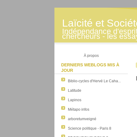
Laïcité et Socié
Indépendance d'esprit -
chercheurs - les essa
À propos
DERNIERS WEBLOGS MIS À
JOUR
Biblio-cycles d'Hervé Le Caha...
Latitude
Lapinos
Métapo infos
arboretumveigné
Science politique - Paris 8