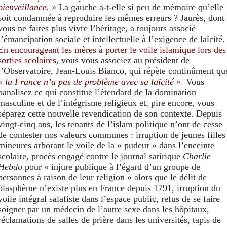
bienveillance
. »
La gauche a-t-elle si peu de mémoire qu’elle
soit condamnée à reproduire les mêmes erreurs ? Jaurès, dont
vous ne faites plus vivre l’héritage, a toujours associé
l’émancipation sociale et intellectuelle à l’exigence de laïcité.
En encourageant les mères à porter le voile islamique lors des
sorties scolaires
, vous vous associez au président de
l’Observatoire, Jean-Louis Bianco, qui répète continûment qu
« la France n’a pas de problème avec sa laïcité »
.
Vous
banalisez ce qui constitue l’étendard de la domination
masculine et de l’intégrisme religieux et, pire encore, vous
séparez cette nouvelle revendication de son contexte. Depuis
vingt-cinq ans, les tenants de l’islam politique n’ont de cesse
de contester nos valeurs communes : irruption de jeunes filles
mineures arborant le voile de la « pudeur » dans l’enceinte
scolaire, procès engagé contre le journal satirique
Charlie
Hebdo
pour « injure publique à l’égard d’un groupe de
personnes à raison de leur religion » alors que le délit de
blasphème n’existe plus en France depuis 1791, irruption du
voile intégral salafiste dans l’espace public, refus de se faire
soigner par un médecin de l’autre sexe dans les hôpitaux,
réclamations de salles de prière dans les universités, tapis de