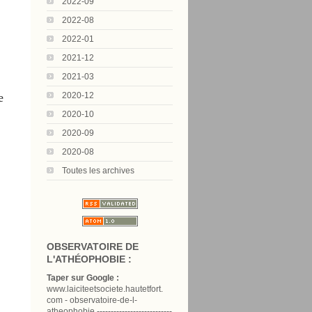
2022-09
2022-08
2022-01
2021-12
2021-03
e
2020-12
2020-10
2020-09
2020-08
Toutes les archives
OBSERVATOIRE DE
L'ATHÉOPHOBIE :
Taper sur Google :
www.laiciteetsociete.hautetfort.
com - observatoire-de-l-
atheophobie ---------------------------