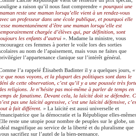
souligne a raison qu’il nous faut comprendre
«
pourquoi une
maman reste une maman lorsqu’elle vient à un rendez-vous
avec un professeur dans une école publique, et pourquoi elle
cesse momentanément d’être une maman lorsqu’elle est
temporairement chargée d’élèves qui, par définition, sont
toujours les enfants d’autrui
»
. Madame la ministre, vous
encouragez ces femmes à porter le voile lors des sorties
scolaires au nom de l’apaisement, mais vous ne faites que
privilégier l’appartenance clanique sur l’intérêt général.
Comme l’a rappelé Élisabeth Badinter il y a quelques jours,
«
ce que nous voyons, et la plupart des politiques sont dans le
déni de cette observation, c’est qu’il y a une poussée très fort
des religions. Je n’hésite pas moi-même à parler de temps en
temps de fanatisme. Devant cela, la laïcité doit se défendre. 
n’est pas une laïcité agressive, c’est une laïcité défensive, c’e
tout à fait différent.
»
La laïcité est aussi universelle et
émancipatrice que la démocratie et la République elles-mêmes
Elle reste une utopie pour nombre de peuples sur le globe, un
idéal magnifique au service de la liberté et du pluralisme que
vous sacrifiez sur l’autel de la bien-pensance.