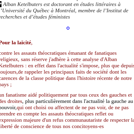
*
Alban Ketelbuters est doctorant en études littéraires à
l’Université du Québec à Montréal, membre de l’Institut de
recherches et d’études féministes
°
Pour
la laïcité
,
contre
les assauts théocratiques émanant de fanatiques
religieux, sans réserve j'adhère à cette analyse
d'
Alban
Ketelbuters :
en effet
dans l'actualité
s'impos
e, plus que
depui
toujours,
d
e rappel
er
l
es
principaux faits
de société
d
ont
les
carences de la classe politique dans l'histoire récente de notre
pays ;
un fanatisme
aidé politiquement par tous ceux
des gauches et
des droites
, plus particulièrement dans l'actualité la gauche au
pouvoir,
qui ont choisi
ou
affecte
nt
de ne pas voir,
de ne pas
prendre en compte
les
assauts théocratiques
reflet ou
expression
majeure
d
'un
refus
communautariste
de
respect
er
l
liberté de conscience
de tous nos conc
i
toyens-es