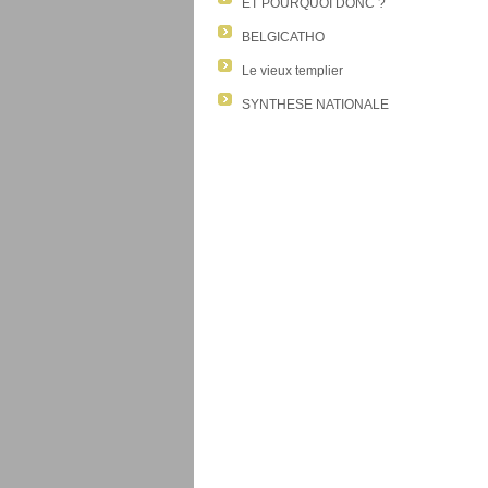
ET POURQUOI DONC ?
BELGICATHO
Le vieux templier
SYNTHESE NATIONALE