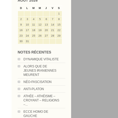
AOÛT 2026
D
L
M
M
J
V
S
1
2
3
4
5
6
7
8
9
10
11
12
13
14
15
16
17
18
19
20
21
22
23
24
25
26
27
28
29
30
31
NOTES RÉCENTES
DYNAMIQUE VITALISTE
ALORS QUE DE
JEUNES IRANIENNES
MEURENT
NÉO-FASCISATION
ANTI-PLATON
ATHÉE – ATHÉISME –
CROYANT – RELIGIONS
–...
ECCE HOMO DE
GAUCHE