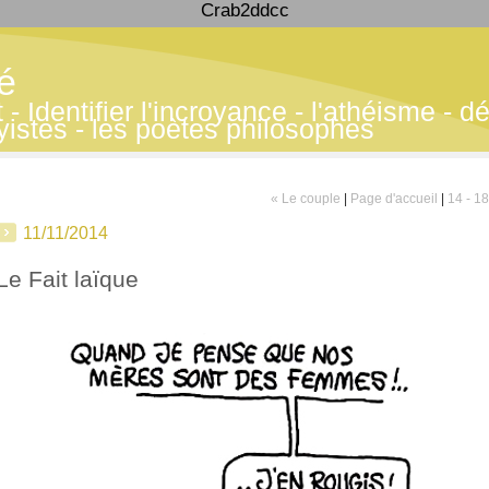
Crab2ddcc
té
 Identifier l'incroyance - l'athéisme - déf
yistes - les poètes philosophes
« Le couple
|
Page d'accueil
|
14 - 18
11/11/2014
Le Fait laïque