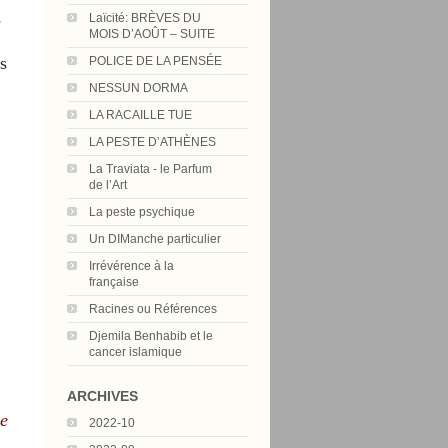
e
Laïcité: BRÈVES DU
MOIS D’AOÛT – SUITE
s
POLICE DE LA PENSÉE
NESSUN DORMA
LA RACAILLE TUE
LA PESTE D’ATHÈNES
La Traviata - le Parfum
de l’Art
La peste psychique
Un DIManche particulier
Irrévérence à la
française
Racines ou Références
Djemila Benhabib et le
cancer islamique
ARCHIVES
le
2022-10