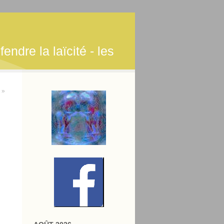
endre la laïcité - les
 »