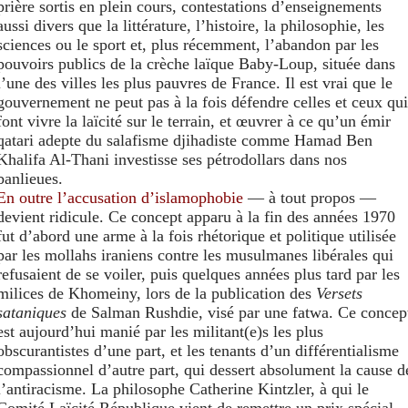
prière sortis en plein cours, contestations d’enseignements
aussi divers que la littérature, l’histoire, la philosophie, les
sciences ou le sport et, plus récemment, l’abandon par les
pouvoirs publics de la crèche laïque Baby-Loup, située dans
l’une des villes les plus pauvres de France. Il est vrai que le
gouvernement ne peut pas à la fois défendre celles et ceux qui
font vivre la laïcité sur le terrain, et œuvrer à ce qu’un émir
qatari adepte du salafisme djihadiste comme Hamad Ben
Khalifa Al-Thani investisse ses pétrodollars dans nos
banlieues.
En outre l’accusation d’islamophobie
— à tout propos —
devient ridicule. Ce concept apparu à la fin des années 1970
fut d’abord une arme à la fois rhétorique et politique utilisée
par les mollahs iraniens contre les musulmanes libérales qui
refusaient de se voiler, puis quelques années plus tard par les
milices de Khomeiny, lors de la publication des
Versets
sataniques
de Salman Rushdie, visé par une fatwa. Ce concep
est aujourd’hui manié par les militant(e)s les plus
obscurantistes d’une part, et les tenants d’un différentialisme
compassionnel d’autre part, qui dessert absolument la cause d
l’antiracisme. La philosophe Catherine Kintzler, à qui le
Comité Laïcité République vient de remettre un prix spécial,