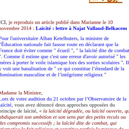
ICI
, je repro
duis un article publié dans Marianne le
10
novembre 2014 :
Laïcité : lettre à Najat Vallaud-Belkacem
Pour l'universitaire Alban Ketelbuters, la ministre de
l'Éducation nationale fait fausse route en déclarant que la
France doit éviter comme " écueil ", " la laïcité dite de comba
". Comme il estime que c'est une erreur d'avoir autorisé " les
mères à porter le voile islamique lors des sorties scolaires ". Il
y voit une banalisation de " ce qui constitue l’étendard de la
domination masculine et de l’intégrisme religieux "
Madame la Ministre
,
Lors de votre audition du 21 octobre par l’Observatoire de la
laïcité,
vous avez dénoncé deux approches opposées du
principe de laïcité,
«
la laïcité dégradée, ou laïcité ouverte, q
abdiquerait son ambition et son sens par des petits reculs ou
des compromis successifs ; la laïcité dite de combat, qui
stigmatise le fait religieux et constitue parfois le masque de