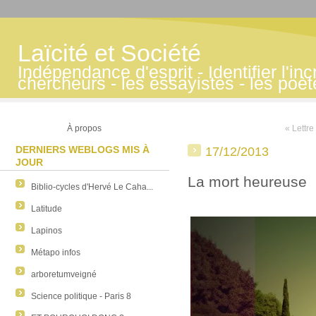
Laïcité et Société
Indépendance d'esprit - Identifier l'inc
chercheurs - les essayistes - les poè
À propos
« Lettre
DERNIERS WEBLOGS MIS À
17/12/2013
JOUR
La mort heureuse
Biblio-cycles d'Hervé Le Caha...
Latitude
Lapinos
Métapo infos
arboretumveigné
Science politique - Paris 8