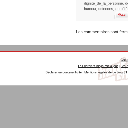
dignité_de_la_personne
,
d
humour
,
sciences
,
société
|
Les commentaires sont ferm
Créer
Les derniers blogs mis à jour
|
Les d
Déclarer un contenu illicite
|
Mentions légales de ce blog
|
H