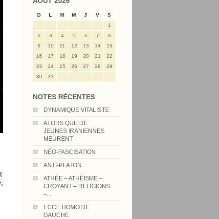
AOÛT 2026
D
L
M
M
J
V
S
1
2
3
4
5
6
7
8
9
10
11
12
13
14
15
16
17
18
19
20
21
22
23
24
25
26
27
28
29
30
31
NOTES RÉCENTES
DYNAMIQUE VITALISTE
ALORS QUE DE
JEUNES IRANIENNES
MEURENT
NÉO-FASCISATION
ANTI-PLATON
t
ATHÉE – ATHÉISME –
,
CROYANT – RELIGIONS
–...
ECCE HOMO DE
GAUCHE