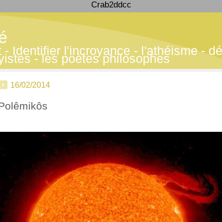
Crab2ddcc
té
 Identifier l'incroyance - l'athéisme - déf
yistes - les poètes philosophes
16/02/2014
Polêmikôs