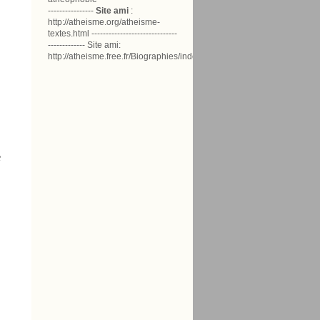
----------------
Site ami
:
http://atheisme.org/atheisme-
textes.html ------------------------------
------------- Site ami:
http://atheisme.free.fr/Biographies/index.html
e