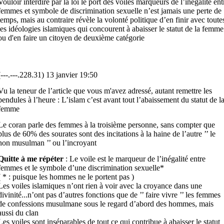
Vouloir interdire par la loi le port d
es voiles marqueurs de l’inégalité ent
femmes et symbole de discrimination sexuelle n’est jamais une perte de
temps, mais au contraire révèle la volonté politique d’en finir avec toute
les idéologies islamiques qui
concourent à abaisser
le statut de la femm
e
ou d'en faire un citoyen de deuxième catégorie
(---.---.228.31) 13 janvier 19:50
Vu la teneur de l’article que vous m'avez adressé, autant remettre les
pendules à l’heure : L’islam c’est avant tout l’abaissement du statut de l
femme
Le coran parle des femmes à la troisième personne, sans compter que
plus de 60% des sourates sont des incitations à la haine de l’autre ’’ le
non musulman ’’ ou l’incroyant
Quitte à me répéter
: Le voile est le marqueur de l’inégalité entre
femmes et le symbole d’une discrimination sexuelle*
( * : puisque les hommes ne le portent pas )
Les voiles islamiques n’ont rien à voir avec la croyance dans une
divinité...n’ont pas d’autres fonctions que de ’’ faire vivre ’’ les femmes
de confessions musulmane sous le regard d’abord des hommes, mais
aussi du clan
Les voiles sont inséparables de tout ce qui contribue à abaisser le statut