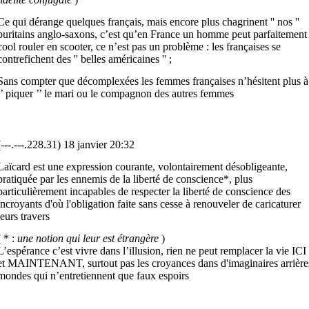
Ce qui dérange quelques français, mais encore plus chagrinent '' nos ''
puritains anglo-saxons, c’est qu’en France un homme peut parfaitement
cool rouler en scooter, ce n’est pas un problème : les françaises se
contrefichent des '' belles américaines '' ;
Sans compter que décomplexées les femmes françaises n’hésitent plus à
’’ piquer ’’ le mari ou le compagnon des autres femmes
(---.---.228.31) 18 janvier 20:32
Laïcard est une expression courante, volontairement désobligeante,
pratiquée par les ennemis de la liberté de conscience*, plus
particulièrement incapables de respecter la liberté de conscience des
incroyants d'où l'obligation faite sans cesse à renouveler de caricaturer
leurs travers
( * :
une notion qui leur est étrangère
)
L’espérance c’est vivre dans l’illusion, rien ne peut remplacer la vie ICI
et MAINTENANT, surtout pas les croyances dans d'imaginaires arrière
mondes qui n’entretiennent que faux espoirs