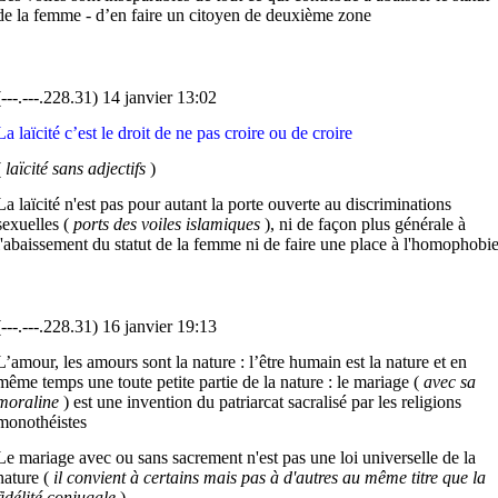
de la femme - d’en faire un citoyen de deuxième zone
(---.---.228.31) 14 janvier 13:02
La laïcité c’est le droit de ne pas croire ou de croire
(
laïcité
sans adjectifs
)
La laïcité n'est pas pour autant la porte ouverte au discriminations
sexuelles (
ports des voiles islamiques
), ni de façon plus générale à
l'abaissement du statut de la femme ni de faire une place à l'homophobi
(---.---.228.31) 16 janvier 19:13
L’amour, les amours sont la nature : l’être humain est la nature et en
même temps une toute petite partie de la nature : le mariage (
avec sa
moraline
) est une invention du patriarcat sacralisé par les religions
monothéistes
Le mariage avec ou sans sacrement n'est pas une loi universelle de la
nature (
il convient à certains mais pas à d'autres au même titre que la
fidélité conjugale
)