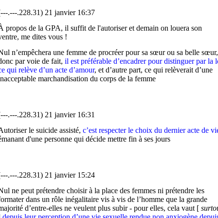
(---.---.228.31) 21 janvier 16:37
À propos de la GPA, il suffit de l'autoriser et demain on louera son
ventre, me dites vous !
Nul n’empêchera une femme de procréer pour sa sœur ou sa belle sœur,
donc par voie de fait,
il est préférable d’encadrer pour distinguer par la l
ce qui relève d’un acte d’amour
, et d’autre part, ce qui relèverait d’une
inacceptable marchandisation du corps de la femme
(---.---.228.31) 21 janvier 16:31
Autoriser le suicide assisté,
c’est
respecter le
choix du
dernier acte de vi
émanant d'une personne qui décide mettre fin à ses jours
(---.---.228.31) 21 janvier 15:24
Nul ne peut prétendre choisir à la place des femmes ni prétendre les
formater dans un rôle inégalitaire vis à vis de l’homme que la grande
majorité d’entre-elles ne veulent plus subir - pour elles, cela vaut [
surto
]
depuis
leur perception d’une vie sexuelle rendue non anxiogène depui