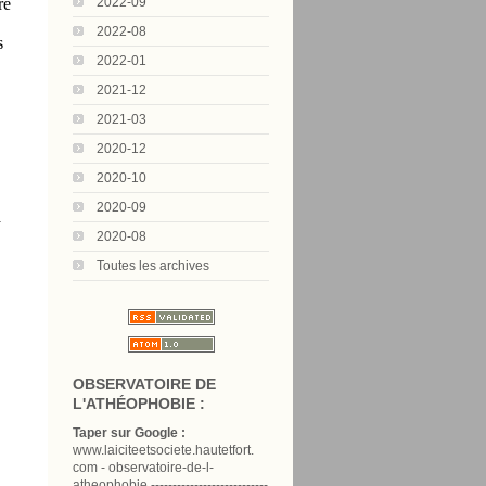
2022-09
re
2022-08
s
2022-01
2021-12
2021-03
2020-12
2020-10
2020-09
a
2020-08
Toutes les archives
OBSERVATOIRE DE
L'ATHÉOPHOBIE :
Taper sur Google :
www.laiciteetsociete.hautetfort.
com - observatoire-de-l-
atheophobie ---------------------------