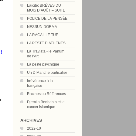
Laïcité: BRÈVES DU
MOIS D’AOÛT – SUITE
POLICE DE LA PENSÉE
NESSUN DORMA
LA RACAILLE TUE
LA PESTE D’ATHÈNES
La Traviata - le Parfum
 !
de l’Art
La peste psychique
Un DIManche particulier
Irrévérence à la
française
Racines ou Références
r
Djemila Benhabib et le
cancer islamique
ARCHIVES
2022-10