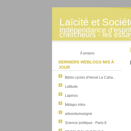
Laïcité et Socié
Indépendance d'esprit -
chercheurs - les essa
À propos
DERNIERS WEBLOGS MIS À
JOUR
Biblio-cycles d'Hervé Le Caha...
Latitude
Lapinos
Métapo infos
arboretumveigné
Science politique - Paris 8