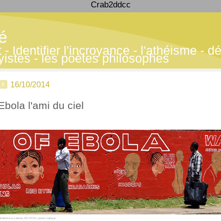
Crab2ddcc
té
 Identifier l'incroyance - l'athéisme - déf
yistes - les poètes philosophes
16/10/2014
Ebola l'ami du ciel