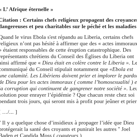
« L’ Afrique éternelle »
Citation : Certains chefs religieux propagent des croyance
dangereuses et peu charitables sur le péché et les maladies
Quand le virus Ebola s'est répandu au Liberia, certains chefs
religieux n’ont pas hésité à affirmer que des « actes immorau
» étaient responsables de cette éruption catastrophique. Des
représentants chrétiens du Conseil des
É
glises du Liberia ont
ainsi affirmé que «
Dieu était en colère contre le Liberia ».
L
communiqué du Conseil stipulait notamment que
«Ebola est
une calamité. Les Libériens doivent prier et implorer le pardo
de Dieu pour les actes immoraux ( comme l’homosexualité ) e
la corruption qui continuent de gangrener notre société »
. Le
solution pour enrayer l’épidémie ? Que chacun reste chez soi
pendant trois jours, qui seront mis à profit pour jeûner et prier
[ …/... ]
'' Il y a quelque chose d’insidieux à propager l’idée que Dieu
protégerait la santé des croyants et punirait les autres '' Joel
Baden et Candida Moss (
co
auteurs
)