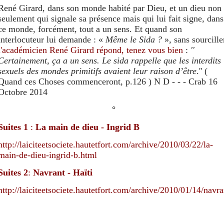
René Girard, dans son monde habité par Dieu, et un dieu non
seulement qui signale sa présence mais qui lui fait signe, dans
ce monde, forcément, tout a un sens. Et quand son
interlocuteur lui demande : «
Même le Sida ?
»
,
sans sourcille
l'académicien
René Girard répond, tenez vous bien
:
''
Certainement, ça a un sens. Le sida rappelle que les interdits
sexuels des mondes primitifs avaient leur raison d’être
.'' (
Quand ces Choses commenceront, p.126 ) N D
- - - Crab 16
Octobre 2014
°
Suites
1
:
La main de dieu - Ingrid B
http://laiciteetsociete.hautetfort.com/archive/2010/03/22/la-
main-de-dieu-ingrid-b.html
Suites 2
:
Navrant - Haïti
http://laiciteetsociete.hautetfort.com/archive/2010/01/14/navr