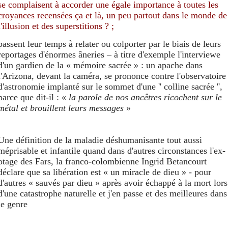
se complaisent à accorder une égale importance à toutes les
croyances
recensées ça et là,
un peu partout dans le monde de
l'illusion et des superstitions
? ;
passent leur temps à relater ou colporter par le biais de leurs
reportages d'énormes âneries – à titre d'exemple l'interviewe
d'un gardien de la « mémoire sacrée » : un apache dans
l'Arizona, devant la caméra, se prononce contre l'observatoire
d'astronomie implanté sur le sommet d'une '' colline sacrée '',
parce que dit-il : «
la parole de nos ancêtres ricochent sur le
métal et brouillent leurs messages
»
Une définition de la maladie déshumanisante tout aussi
méprisable et infantile quand dans d'autres circonstances l'ex-
otage des Fars, la franco-colombienne Ingrid Betancourt
déclare que sa libération est « un miracle de dieu » - pour
d'autres « sauvés par dieu » après avoir échappé à la mort lors
d'une catastrophe naturelle et j'en passe et des meilleures dans
le genre