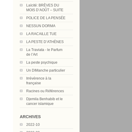
Laïcité: BRÈVES DU
MOIS D’AOÛT – SUITE
POLICE DE LA PENSÉE
NESSUN DORMA
LA RACAILLE TUE
LA PESTE D’ATHÈNES
La Traviata - le Parfum
de l’Art
La peste psychique
Un DIManche particulier
Irrévérence à la
française
Racines ou Références
Djemila Benhabib et le
cancer islamique
ARCHIVES
2022-10