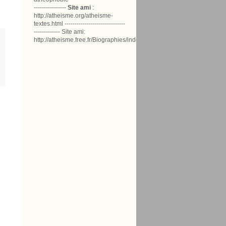
----------------
Site ami
:
http://atheisme.org/atheisme-
textes.html ------------------------------
------------- Site ami:
http://atheisme.free.fr/Biographies/index.html