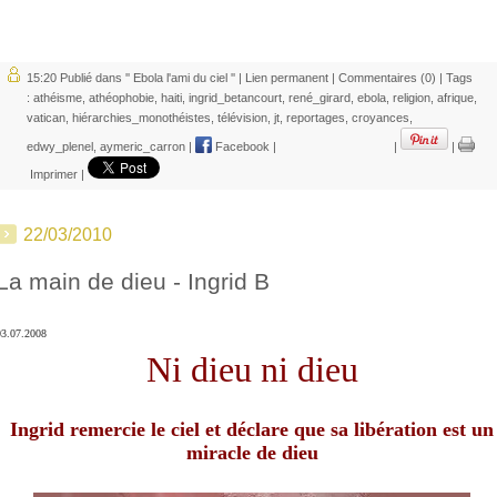
15:20 Publié dans
'' Ebola l'ami du ciel ''
|
Lien permanent
|
Commentaires (0)
| Tags
:
athéisme
,
athéophobie
,
haiti
,
ingrid_betancourt
,
rené_girard
,
ebola
,
religion
,
afrique
,
vatican
,
hiérarchies_monothéistes
,
télévision
,
jt
,
reportages
,
croyances
,
edwy_plenel
,
aymeric_carron
|
Facebook
|
|
|
Imprimer
|
22/03/2010
La main de dieu - Ingrid B
03.07.2008
Ni dieu ni dieu
Ingrid remercie le ciel et déclare que sa libération est un
miracle de dieu