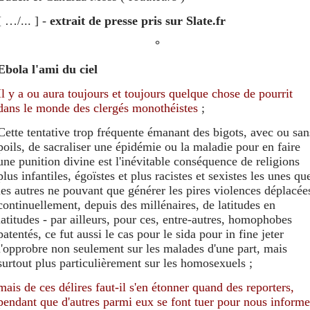
[ …/... ] -
extrait de presse pris sur Slate.fr
°
Ebola l'ami du ciel
Il y a
ou aura
toujours et toujours quelque chose de pourrit
dans le monde des clergés monothéistes
;
Cette tentative trop fréquente émanant des bigots, avec ou san
poils, de sacraliser une épidémie ou la maladie pour en faire
une punition divine est l'inévitable conséquence de religions
plus infantiles, égoïstes et plus racistes et sexistes les unes qu
les autres ne pouvant que générer les pires violences déplacée
continuellement, depuis des millénaires, de latitudes en
latitudes - par ailleurs, pour ces, entre-autres, homophobes
patentés, ce fut aussi le cas pour le sida pour in fine jeter
l'opprobre non seulement sur les malades d'une part, mais
surtout plus particulièrement sur les homosexuels ;
mais
de ces délires
faut-il s'
en
étonner quand de
s
reporters,
pendant que
d'autres parmi eux se font tuer pour nous informe