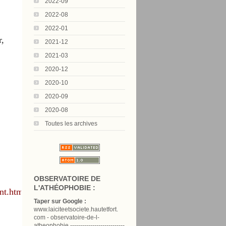
2022-09
2022-08
2022-01
r,
2021-12
2021-03
2020-12
2020-10
2020-09
2020-08
Toutes les archives
OBSERVATOIRE DE
L'ATHÉOPHOBIE :
ant.html
Taper sur Google :
www.laiciteetsociete.hautetfort.
com - observatoire-de-l-
atheophobie ---------------------------