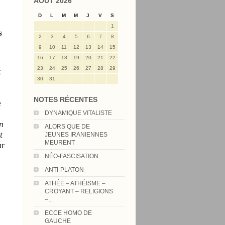
AOÛT 2026
D
L
M
M
J
V
S
1
s
2
3
4
5
6
7
8
9
10
11
12
13
14
15
16
17
18
19
20
21
22
23
24
25
26
27
28
29
x
30
31
NOTES RÉCENTES
e
DYNAMIQUE VITALISTE
n
ALORS QUE DE
t
JEUNES IRANIENNES
MEURENT
ur
NÉO-FASCISATION
ANTI-PLATON
ATHÉE – ATHÉISME –
CROYANT – RELIGIONS
–...
ECCE HOMO DE
GAUCHE