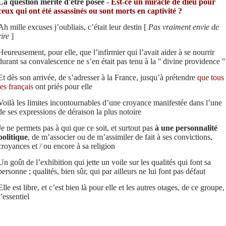
La question mérite d'être posée
-
Est-ce un miracle de dieu pour
ceux qui ont été assassinés ou sont morts en captivité ?
Ah mille excuses j’oubliais, c’était leur destin [
Pas vraiment envie de
rire
]
Heureusement, pour elle, que l’infirmier qui l’avait aider à se nourrir
durant sa convalescence ne s’en était pas tenu à la '' divine providence ''
Et dès son arrivée, de s’adresser à la France, jusqu’à prétendre
que tous
les français
ont priés pour elle
Voilà les limites incontournables d’une croyance manifestée dans l’une
de ses expressions de déraison la plus notoire
Je ne permets pas à qui que ce soit, et surtout pas
à une personnalité
politique
, de m’associer ou de m’assimiler de fait à ses convictions,
croyances et / ou encore à sa religion
Un goût de l’exhibition qui jette un voile sur les qualités qui font sa
personne ; qualités, bien sûr, qui par ailleurs ne lui font pas défaut
Elle est libre, et c’est bien là pour elle et les autres otages, de ce groupe
l’essentiel