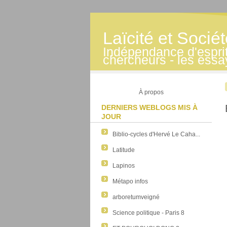
Laïcité et Socié
Indépendance d'esprit -
chercheurs - les essa
À propos
DERNIERS WEBLOGS MIS À
JOUR
Biblio-cycles d'Hervé Le Caha...
Latitude
Lapinos
Métapo infos
arboretumveigné
Science politique - Paris 8