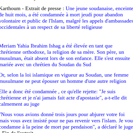
Karthoum -
Extrait de presse :
Une jeune soudanaise, enceint
de huit mois, a été condamnée à mort jeudi pour abandon
volontaire et public de l'Islam, malgré les appels d'ambassade
occidentales à un respect de sa liberté religieuse
Meriam Yahia Ibrahim Ishag a été élevée en tant que
chrétienne orthodoxe, la religion de sa mère. Son père, un
musulman, était absent lors de son enfance. Elle s'est ensuite
mariée avec un chrétien du Soudan du Sud
Or, selon la loi islamique en vigueur au Soudan, une femme
musulmane ne peut épouser un homme d'une autre religion
Elle a donc été condamnée , ce qu'elle rejette: "Je suis
chrétienne et je n'ai jamais fait acte d'apostasie", a-t-elle dit
calmement au juge
"Nous vous avions donné trois jours pour abjurer votre foi
mais vous avez insisté pour ne pas revenir vers l'islam. Je vou
condamne à la peine de mort par pendaison", a déclaré le juge
-
Fin de l'extrait