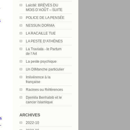
Laïcité: BRÈVES DU
e
MOIS D’AOÛT – SUITE
POLICE DE LA PENSÉE
s
NESSUN DORMA
LA RACAILLE TUE
LA PESTE D’ATHÈNES
La Traviata - le Parfum
de l’Art
La peste psychique
Un DIManche particulier
Irrévérence à la
française
Racines ou Références
Djemila Benhabib et le
cancer islamique
ARCHIVES
s
2022-10
.