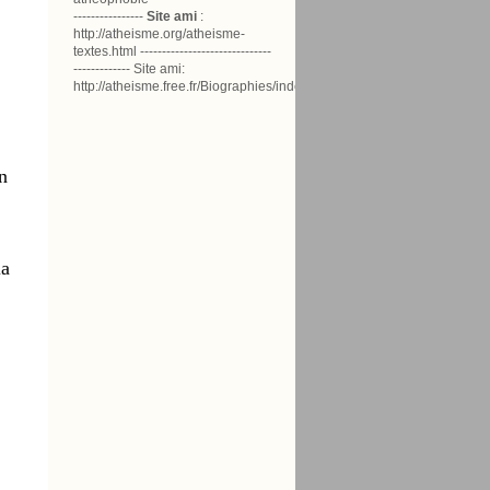
----------------
Site ami
:
http://atheisme.org/atheisme-
textes.html ------------------------------
------------- Site ami:
http://atheisme.free.fr/Biographies/index.html
n
la