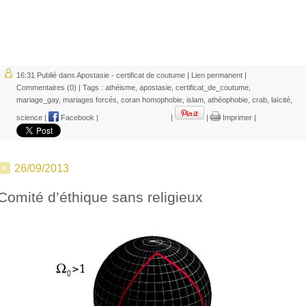
16:31 Publié dans
Apostasie - certificat de coutume
|
Lien permanent
|
Commentaires (0)
| Tags :
athéisme
,
apostasie
,
certificat_de_coutume
,
mariage_gay
,
mariages forcés
,
coran homophobie
,
islam
,
athéophobie
,
crab
,
laïcité
,
science
|
Facebook
|
|
|
Imprimer
|
26/09/2013
Comité d’éthique sans religieux