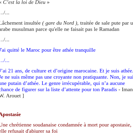
«
C’est la loi de Dieu
»
/...
…
Lâchement insultée
( gare du Nord ),
traitée de sale pute
par 
arabe musulman parce qu'elle ne faisait pas le Ramadan
/...
…
J'ai quitté le Maroc pour être athée tranquille
/...
…
J’ai 21 ans, de culture et d’origine marocaine. Et je suis athée
Je ne suis même pas une croyante non pratiquante. Non, je su
une putain d’athée. Le genre irrécupérable, qui n’a aucune
chance de figurer sur la liste d’attente pour ton Paradis
- Iman
W. Arouet ]
Apostasie
Une chrétienne soudanaise condamnée à mort pour apostasie,
elle refusait d'abjurer sa foi