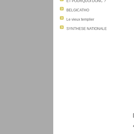
ET POURQUOI DONC ?
BELGICATHO
Le vieux templier
SYNTHESE NATIONALE