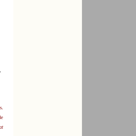
s.
le
at