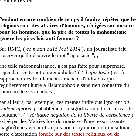
Pendant encore combien de temps il faudra répéter que le
religions sont des affaires d'hommes, rédigées sur mesure
pour les hommes, que la pire de toutes la mahométane
génère les pires lois anti-femmes ?
Sur RMC, (
ce matin du
15
Mai 2014
), un journaliste fait
observer qu'il découvre le mot '' apostasie '', ;
une telle méconnaissance, n'est pas faite pour surprendre,
cependant cette notion xénophobe* ( *
l'apostasie
) est à
rapprocher des braillements émanant d'individus qui
régulièrement hurle à l'islamophobie sans rien connaître du
coran ou de ses annexes ;
par ailleurs, par exemple, ces mêmes individus ignorent
ou
veulent ignorer
probablement la signification du certificat de
coutume*, ( *
véritable négation de la liberté de conscience
),
exigé par les Mairies lors du mariage d'une ressortissante
maghrébine avec un français non croyant ou non musulman,
sorte d'attestation
fondée
sur
de
s
texte
s
religieux ou de