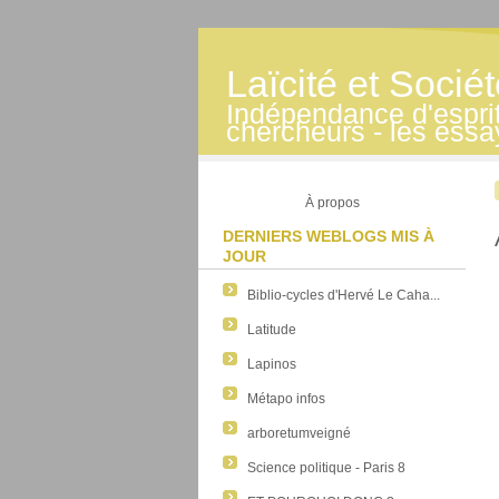
Laïcité et Socié
Indépendance d'esprit -
chercheurs - les essa
À propos
DERNIERS WEBLOGS MIS À
JOUR
Biblio-cycles d'Hervé Le Caha...
Latitude
Lapinos
Métapo infos
arboretumveigné
Science politique - Paris 8