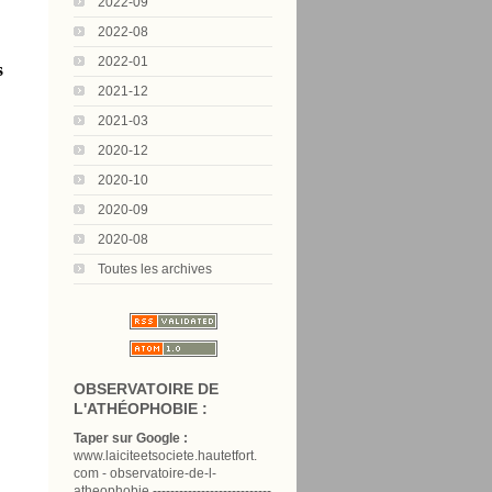
2022-09
2022-08
2022-01
s
2021-12
2021-03
2020-12
2020-10
2020-09
2020-08
Toutes les archives
OBSERVATOIRE DE
L'ATHÉOPHOBIE :
Taper sur Google :
www.laiciteetsociete.hautetfort.
com - observatoire-de-l-
atheophobie ---------------------------