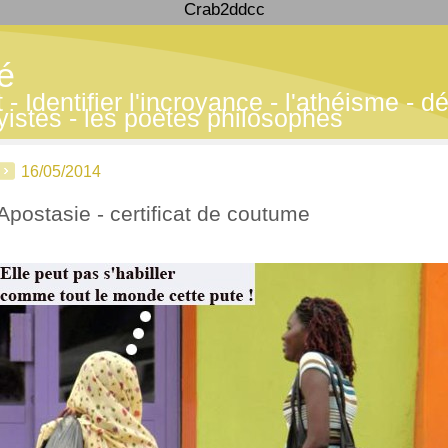
Crab2ddcc
té
 Identifier l'incroyance - l'athéisme - déf
yistes - les poètes philosophes
16/05/2014
Apostasie - certificat de coutume