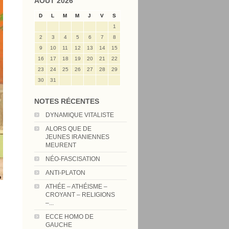
AOÛT 2026
D
L
M
M
J
V
S
1
2
3
4
5
6
7
8
9
10
11
12
13
14
15
16
17
18
19
20
21
22
23
24
25
26
27
28
29
30
31
NOTES RÉCENTES
DYNAMIQUE VITALISTE
ALORS QUE DE
JEUNES IRANIENNES
MEURENT
NÉO-FASCISATION
ANTI-PLATON
ATHÉE – ATHÉISME –
CROYANT – RELIGIONS
–...
ECCE HOMO DE
GAUCHE