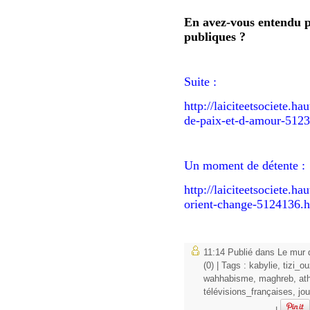
En avez-vous entendu pa
publiques ?
Suite :
http://laiciteetsociete.h
de-paix-et-d-amour-512
Un moment de détente :
http://laiciteetsociete.h
orient-change-5124136.
11:14 Publié dans
Le mur 
(0)
| Tags :
kabylie
,
tizi_o
wahhabisme
,
maghreb
,
at
télévisions_françaises
,
jou