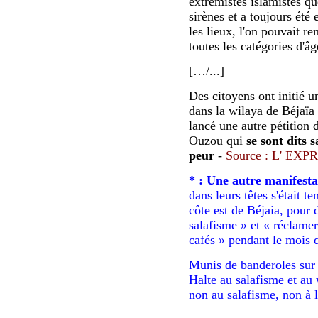
extrémistes islamistes qu
sirènes et a toujours été 
les lieux, l'on pouvait r
toutes les catégories d'âg
[…/...]
Des citoyens ont initié 
dans la wilaya de Béjaïa
lancé une autre pétition d
Ouzou qui
se sont dits s
peur
-
Source : L' EX
* : Une autre manifesta
dans leurs têtes s'était t
côte est de Béjaia, pour 
salafisme » et « réclamer
cafés » pendant le mois
Munis de banderoles sur 
Halte au salafisme et au
non au salafisme, non à l