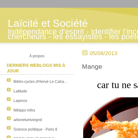
Laïcité et Société
Indépendance d'esprit - Identifier l'inc
chercheurs - les essayistes - les poè
05/08/2013
À propos
DERNIERS WEBLOGS MIS À
Mange
JOUR
car tu ne 
Biblio-cycles d'Hervé Le Caha...
Latitude
Lapinos
Métapo infos
arboretumveigné
Science politique - Paris 8