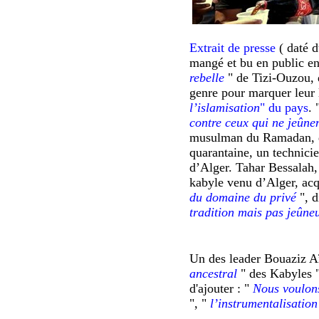
Extrait de presse
( daté d
mangé et bu en public en
rebelle
" de Tizi-Ouzou, 
genre pour marquer leur l
l’islamisation
" du pays
. 
contre ceux qui ne jeûne
musulman du Ramadan, dé
quarantaine, un technicie
d’Alger. Tahar Bessalah,
kabyle venu d’Alger, acq
du domaine du privé
", 
tradition mais pas jeûne
Un des leader
Bouaziz Aï
ancestral
" des Kabyles 
d'ajouter : "
Nous voulons
", "
l’instrumentalisation