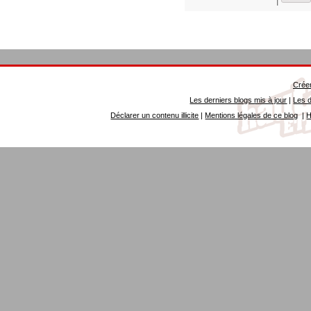
|
Créer
Les derniers blogs mis à jour
|
Les d
Déclarer un contenu illicite
|
Mentions légales de ce blog
|
H