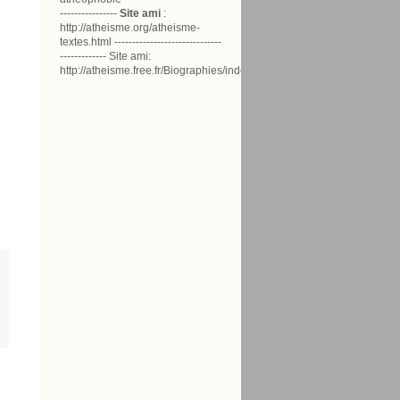
----------------
Site ami
:
http://atheisme.org/atheisme-
textes.html ------------------------------
------------- Site ami:
http://atheisme.free.fr/Biographies/index.html