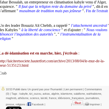
Tahar Bessalah, un entrepreneur en climatisation kabyle venu d’Alger,
acquiesce. "
Il faut que la religion reste du domaine du privé
", dit-il en
s’affirmant "
musulman de tradition mais pas jeûneur
".
Fin de l'extrait
Un des leader
Bouaziz Aït Chebib, a rappelé "
l’attachement ancestral
des Kabyles "
à la liberté de conscience
" et d'ajouter : "
Nous voulons
dénoncer l’inquisition des autorités
", "
l’instrumentalisation de la
religion
"
La dé-islamisation est en marche, hier, j'écrivais
:
http://laiciteetsociete.hautetfort.com/archive/2013/08/04/le-mur-de-la-
peur-5135123.html
Crab
10:53 Publié dans
Un grand pas pour l'humanité
|
Lien permanent
|
Commentaires
(0)
| Tags :
kabylie
,
tizi_ouzou
,
aokas
,
algérie
,
islamisme
,
salafisme
,
wahhabisme
,
maghreb
,
athéisme
,
science
,
laïcité
,
france
,
télévisions_françaises
,
journalistes
,
presse
,
religions
|
Facebook
|
|
|
Imprimer
|