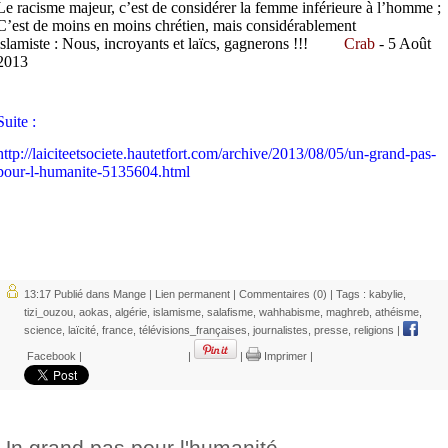
Le racisme majeur, c’est de considérer la femme inférieure à l’homme ;
C’est de moins en moins chrétien, mais considérablement
islamiste : Nous, incroyants et laïcs, gagnerons !!!
Crab
- 5 Août
2013
Suite :
http://laiciteetsociete.hautetfort.com/archive/2013/08/05/un-grand-pas-
pour-l-humanite-5135604.html
13:17 Publié dans
Mange
|
Lien permanent
|
Commentaires (0)
| Tags :
kabylie
,
tizi_ouzou
,
aokas
,
algérie
,
islamisme
,
salafisme
,
wahhabisme
,
maghreb
,
athéisme
,
science
,
laïcité
,
france
,
télévisions_françaises
,
journalistes
,
presse
,
religions
|
Facebook
|
|
|
Imprimer
|
Un grand pas pour l'humanité