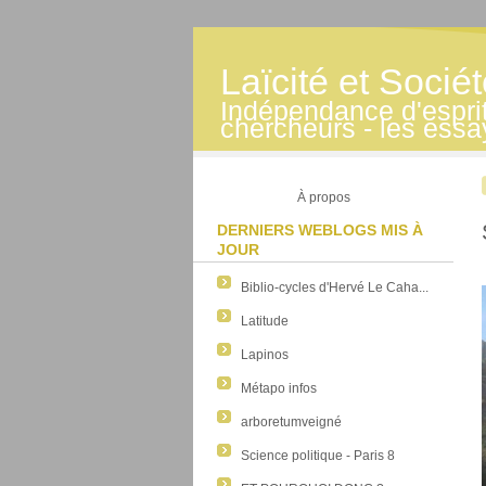
Laïcité et Socié
Indépendance d'esprit -
chercheurs - les essa
À propos
DERNIERS WEBLOGS MIS À
JOUR
Biblio-cycles d'Hervé Le Caha...
Latitude
Lapinos
Métapo infos
arboretumveigné
Science politique - Paris 8