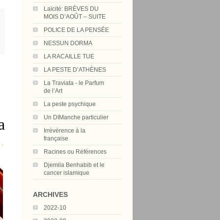
Laïcité: BRÈVES DU
MOIS D’AOÛT – SUITE
POLICE DE LA PENSÉE
NESSUN DORMA
LA RACAILLE TUE
LA PESTE D’ATHÈNES
La Traviata - le Parfum
de l’Art
La peste psychique
Un DIManche particulier
a
Irrévérence à la
française
Racines ou Références
Djemila Benhabib et le
cancer islamique
ARCHIVES
2022-10