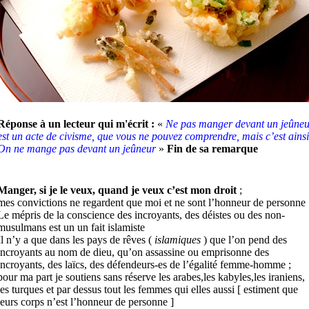
Réponse à un lecteur qui m'écrit :
«
Ne pas manger devant un jeûne
est un acte de civisme, que vous ne pouvez comprendre, mais c’est ainsi
On ne mange pas devant un jeûneur
»
Fin de sa remarque
Manger, si je le veux, quand je veux c’est mon droit
;
mes convictions ne regardent que moi et ne sont l’honneur de personne
Le mépris de la conscience des incroyants, des déistes ou des non-
musulmans est un un fait islamiste
Il n’y a que dans les pays de rêves (
islamiques
) que l’on pend des
incroyants au nom de dieu, qu’on assassine ou emprisonne des
incroyants, des laïcs, des défendeurs-es de l’égalité femme-homme ;
pour ma part je soutiens sans réserve les arabes,les kabyles,les iraniens,
les turques et par dessus tout les femmes qui elles aussi [ estiment que
leurs corps n’est l’honneur de personne ]