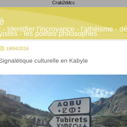
Crab2ddcc
té
 Identifier l'incroyance - l'athéisme - déf
yistes - les poètes philosophes
19/04/2016
Signalétique culturelle en Kabyle