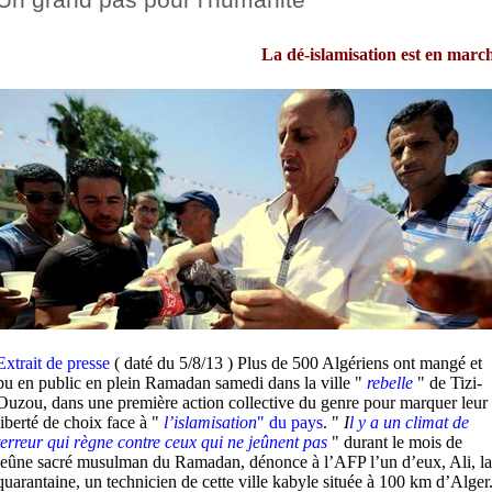
La dé-islamisation est en marc
Extrait de presse
( daté du 5/8/13 ) Plus de 500 Algériens ont mangé et
bu en public en plein Ramadan samedi dans la ville "
rebelle
" de Tizi-
Ouzou, dans une première action collective du genre pour marquer leur
liberté de choix face à "
l’islamisation
" du pays
. "
I
l y a un climat de
terreur qui règne contre ceux qui ne jeûnent pas
" durant le mois de
jeûne sacré musulman du Ramadan, dénonce à l’AFP l’un d’eux, Ali, la
quarantaine, un technicien de cette ville kabyle située à 100 km d’Alger