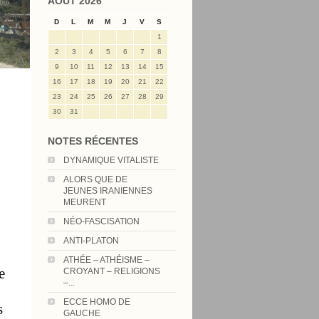
AOÛT 2026
D
L
M
M
J
V
S
1
2
3
4
5
6
7
8
9
10
11
12
13
14
15
16
17
18
19
20
21
22
23
24
25
26
27
28
29
30
31
NOTES RÉCENTES
DYNAMIQUE VITALISTE
ALORS QUE DE
JEUNES IRANIENNES
MEURENT
NÉO-FASCISATION
ANTI-PLATON
ATHÉE – ATHÉISME –
e
CROYANT – RELIGIONS
–...
ECCE HOMO DE
s
GAUCHE