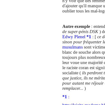
n'y voir que des femmes
d'ajouter qu'il manque 
oublier tous les mal-lo
Autre exemple
: enten
de super-pénis DSK
)
d
Edw
y
Plenel
*
1
:
[
ce d
sinon pour fréquenter le
musulmans
sont victime
blanc de souche alors qu
toujours plus nombreux 
leur voue une majorité
le raciste coran est sign
socialiste (
ils perdront 
que justice, ils ne mérit
pour autant me réjouir
remplacer...
)
*
1
: