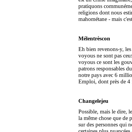
pratiquons communémen
religions
dont nous es
mahométane
- mais c'est
Mélentrèscon
Eh bien revenons-y,
les
voyous ne sont pas ceu
voyous ce sont les gouve
patrons responsables d
notre pays avec 6 millio
Emploi, dont près de 4 
Changelejeu
P
ossi
ble, mais le dire, l
la même chose que de p
sur des personnes qui n
certaines
plus nuancée
s