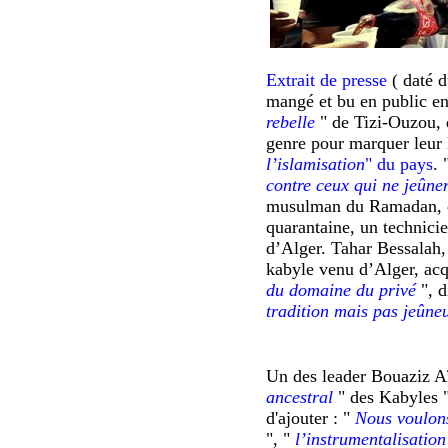
Extrait de presse
( daté d
mangé et bu en public en
rebelle
" de Tizi-Ouzou, 
genre pour marquer leur l
l’islamisation
" du pays
. 
contre ceux qui ne jeûne
musulman du Ramadan, dé
quarantaine, un technicie
d’Alger. Tahar Bessalah,
kabyle venu d’Alger, acq
du domaine du privé
", 
tradition mais pas jeûne
Un des leader
Bouaziz Aï
ancestral
" des Kabyles 
d'ajouter : "
Nous voulons
", "
l’instrumentalisation