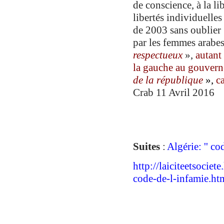
de conscience, à la li
libertés individuelles
de 2003 sans oublier
par les femmes arabe
respectueux
»,
autant
la gauche
au gouver
de la république
»
,
c
Crab 11 Avril 2016
Suites
:
Algérie: '' co
http://laiciteetsocie
code-de-l-infamie.ht