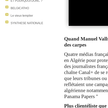
ET POURQUOI DONC ?
BELGICATHO
Le vieux templier
SYNTHESE NATIONALE
Quand Manuel Valls 
des carpes
Quatre médias françai
en Algérie pour protes
des journalistes fran
chaîne Canal+ de se r
que leurs tribunes ou
reflétaient une campa
algérienne notamment 
Panama Papers
"
Plus clientéliste qu