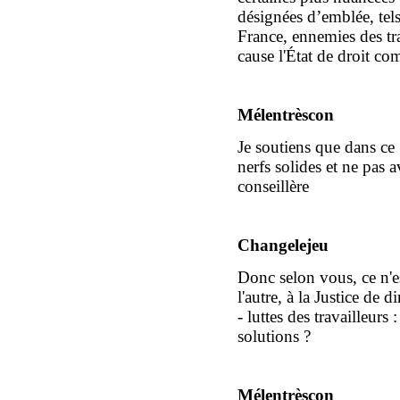
désignées d’emblée, tel
France, ennemies des tr
cause l'État de droit
co
Mélentrèscon
Je soutiens que d
ans
ce 
nerfs solides et ne pas a
conseillère
Changelejeu
D
onc selon vous, ce n'
l'autre, à la Justice de d
- luttes des travailleurs 
solutions ?
Mélentrèscon