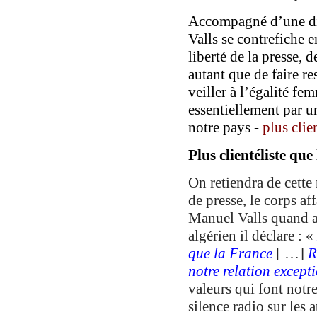
Accompagné d’une di
Valls se contrefiche
e
liberté de la presse,
d
autant
que de
faire re
veiller à l’égalité 
essentiellement par 
notre pays
-
plus
clie
Plus clientéliste qu
On retiendra de cette 
de presse, le corps aff
Manuel Valls quand 
algérien il déclare : «
que la France
[ …]
R
notre relation except
valeurs qui font notre
silence radio sur les 