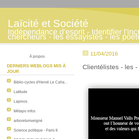
Laïcité et Société
Indépendance d'esprit - Identifier l'inc
chercheurs - les essayistes - les poè
11/04/2016
À propos
DERNIERS WEBLOGS MIS À
Clientélistes - les -
JOUR
Biblio-cycles d'Hervé Le Caha...
Latitude
Lapinos
Métapo infos
arboretumveigné
Science politique - Paris 8