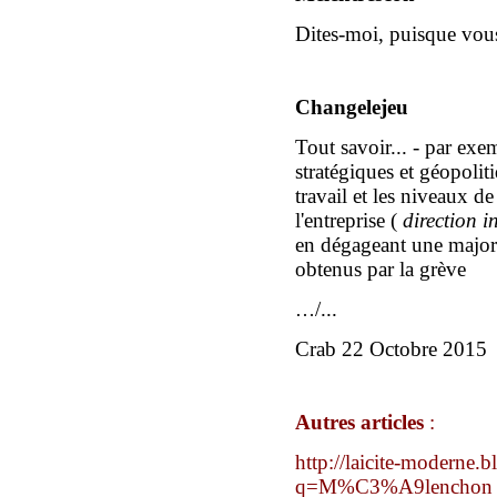
Dites-moi, puisque vous
Changelejeu
Tout savoir... -
par exe
stratégiques et géopolit
travail et
l
es niveaux de
l'
entreprise
(
direction i
en
dégag
eant
une majori
obtenus
par la grève
/...
…
Crab 2
2
Octobre 2015
Autres articles
:
http://laicite-moderne.b
q=M%C3%A9lenchon