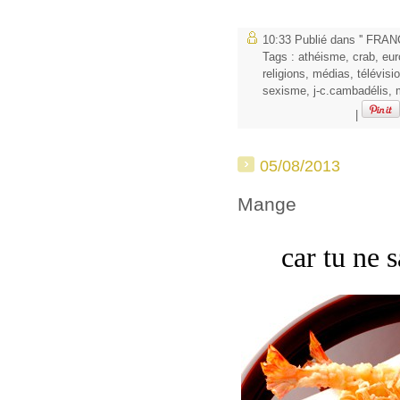
10:33 Publié dans
'' FRANC
Tags :
athéisme
,
crab
,
eur
religions
,
médias
,
télévisi
sexisme
,
j-c.cambadélis
,
|
05/08/2013
Mange
car tu ne 