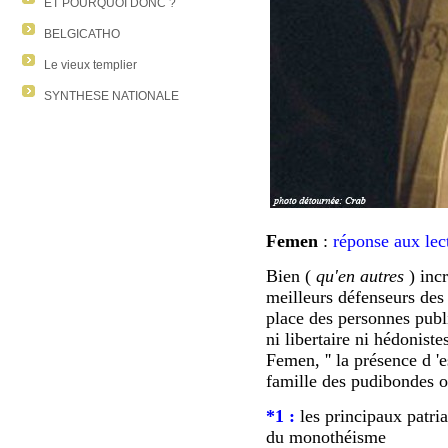
ET POURQUOI DONC ?
BELGICATHO
Le vieux templier
SYNTHESE NATIONALE
Femen
:
réponse aux lect
Bien (
qu'en autres
) incr
meilleurs défenseurs de
place des personnes publi
ni libertaire ni hédoniste
Femen, '' la présence d 'e
famille des pudibondes o
*1 :
les principaux patriar
du monothéisme