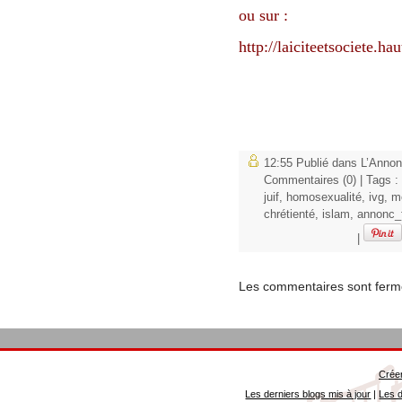
ou sur :
http://laiciteetsociete.ha
12:55 Publié dans
L’Annon
Commentaires (0)
| Tags :
juif
,
homosexualité
,
ivg
,
m
chrétienté
,
islam
,
annonc_
|
Les commentaires sont ferm
Créer
Les derniers blogs mis à jour
|
Les d