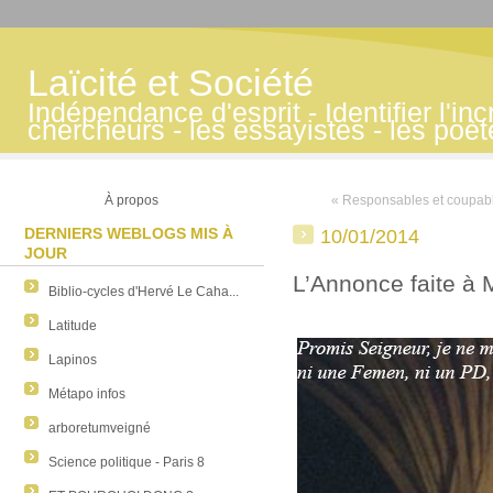
Laïcité et Société
Indépendance d'esprit - Identifier l'inc
chercheurs - les essayistes - les poè
À propos
« Responsables et coupab
DERNIERS WEBLOGS MIS À
10/01/2014
JOUR
L’Annonce faite à 
Biblio-cycles d'Hervé Le Caha...
Latitude
Lapinos
Métapo infos
arboretumveigné
Science politique - Paris 8