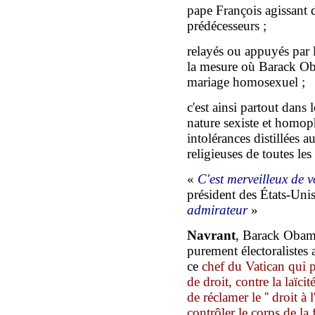
pape François agissant d
prédécesseurs ;
relayés ou appuyés par 
la mesure où Barack Oba
mariage homosexuel ;
c'est ainsi partout dans
nature sexiste et homoph
intolérances distillées a
religieuses de toutes le
«
C'est merveilleux de 
président des États-Unis
admirateur
»
Navrant
, Barack Obama
purement électoralistes a
ce
chef du Vatican qui pr
de droit, contre la laïci
de réclamer le '' droit à
contrôle
r
le corps de la 