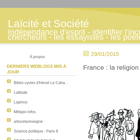
Laïcité et Société
Indépendance d'esprit - Identifier l'inc
chercheurs - les essayistes - les poè
29/01/2015
À propos
DERNIERS WEBLOGS MIS À
France : la religion 
JOUR
Biblio-cycles d'Hervé Le Caha...
Latitude
Lapinos
Métapo infos
arboretumveigné
Science politique - Paris 8