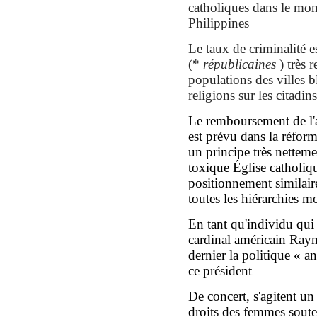
catholiques dans le mond
Philippines
L
e taux de criminalité e
(*
républicaines
)
très 
populations
d
es villes 
religions
sur les citadins
Le remboursement de l'a
est prévu dans la réform
un principe très netteme
toxique Église catholi
positionnement similaire
toutes les hiérarchies m
En tant qu'individu qui 
cardinal américain Ray
dernier la politique « an
ce président
De concert, s'agitent un
droits des femmes sout