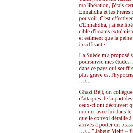
ma libération, j'étais cer
Ennahdha et les Frères 
pouvoir. C'est effectivem
d'Ennahdha, j'ai été libé
cible d'imams extrémiste
et estiment que la pein
insuffisante.
La Suède m'a proposé so
poursuivre mes études. J
dans ce pays qui souff
plus grave est l'hypocris
…/...
Ghazi Béji, un collègue 
d'attaques de la part de
ceux-ci ont découvert qu
monter avec lui dans le 
que le convoi déraille à
arrivés à porter un bras
…/...
'' Jabeur Mejri –
f