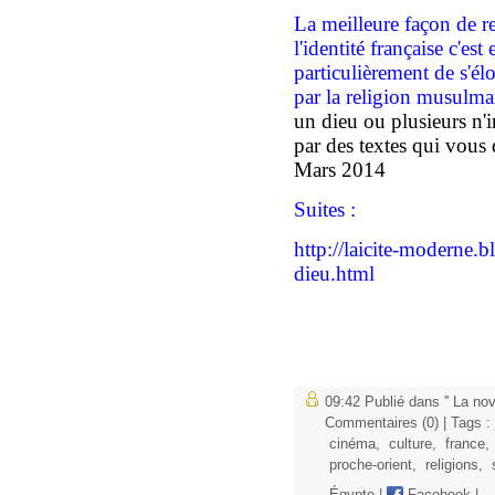
La meilleure façon de re
l'identité française c'es
particulièrement d
e s'él
par la religion musulm
un dieu ou plusieurs n'
par des textes qui vous 
Mars 2014
Suites :
http://laicite-moderne.b
dieu.html
09:42 Publié dans
'' La nov
Commentaires (0)
| Tags :
cinéma
,
culture
,
france
,
proche-orient
,
religions
,
s