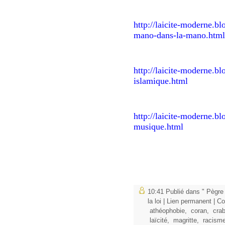
http://laicite-moderne.b
mano-dans-la-mano.html
http://laicite-moderne.bl
islamique.html
http://laicite-moderne.bl
musique.html
10:41 Publié dans
" Pègre
la loi
|
Lien permanent
|
Co
athéophobie
,
coran
,
cra
laïcité
,
magritte
,
racism