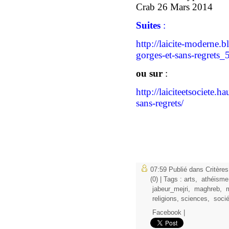
Crab 26 Mars 2014
Suites
:
http://laicite-moderne.
gorges-et-sans-regrets_
ou sur
:
http://laiciteetsociete.h
sans-regrets/
07:59 Publié dans
Critère
(0)
| Tags :
arts
,
athéisme
jabeur_mejri
,
maghreb
,
m
religions
,
sciences
,
socié
Facebook
|