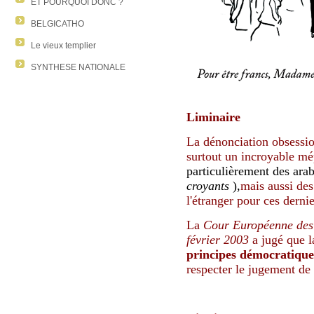
ET POURQUOI DONC ?
BELGICATHO
Le vieux templier
SYNTHESE NATIONALE
Liminaire
La dénonciation obsessio
surtout un incroyable mé
particulièrement d
es ara
croyants
),
mais aussi
d
e
l'étranger
pour ces dernie
La
Cour Européenne des
février 2003
a jugé que 
principes démocratique
respecter le jugement de 