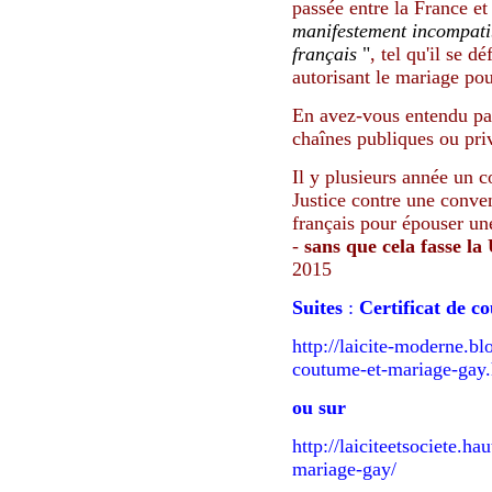
passée entre la France et 
manifestement incompatib
français
"
, tel qu'il se d
autorisant le mariage pou
En avez-vous entendu par
chaînes publiques ou pri
Il y plusieurs année un 
Justice contre une conven
français pour épouser
un
-
sans que cela fasse l
2015
Suites
:
Certificat de c
http://laicite-moderne.bl
coutume-et-mariage-gay
ou sur
http://laiciteetsociete.ha
mariage-gay/