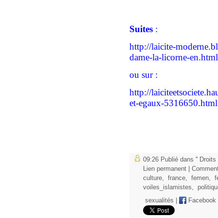
Suites
:
http://laicite-moderne.b
dame-la-licorne-en.html
ou sur :
http://laiciteetsociete.
et-egaux-5316650.html
09:26 Publié dans
'' Droit
Lien permanent
|
Commenta
culture
,
france
,
femen
,
f
voiles_islamistes
,
politiq
sexualités
|
Facebook