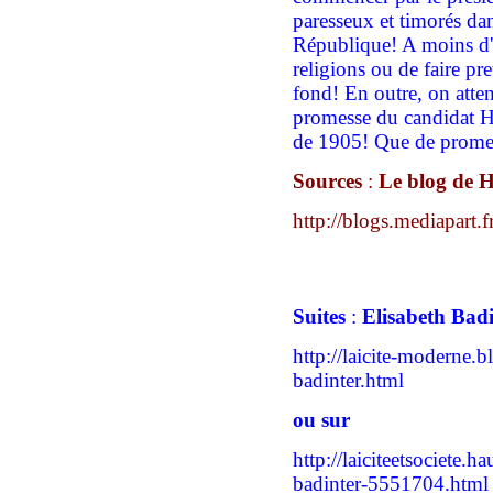
paresseux et timorés dan
République! A moins d'ê
religions ou de faire pr
fond! En outre, on atten
promesse du candidat Ho
de 1905! Que de promes
Sources
:
Le blog de 
http://blogs.mediapart.f
Suites
:
Elisabeth Badi
http://laicite-moderne.b
badinter.html
ou sur
http://laiciteetsociete.
badinter-5551704.html