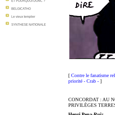
ET POURQUOI DONC ?
BELGICATHO
Le vieux templier
SYNTHESE NATIONALE
[
Contre le fanatisme re
priorité - Crab -
]
CONCORDAT : AU N
PRIVILÈGES TERRE
Henri Pena-Rui
z