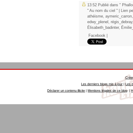
13:52 Publié dans
" Phallo
'' Au nom du ciel ''
|
Lien p
athéisme
,
aymeric_carron
edwy_plenel
,
régis_debray
Élisabeth_badinter
,
Émilie
Facebook
|
Créer
Les derniers blogs mis à jour
|
Les d
Déclarer un contenu illicite
|
Mentions légales de ce blog
|
H