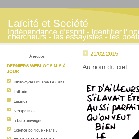
Laïcité et Société
Indépendance d'esprit - Identifier l'inc
chercheurs - les essayistes - les poè
21/02/2015
À propos
DERNIERS WEBLOGS MIS À
Au nom du ciel
JOUR
Biblio-cycles d'Hervé Le Caha...
Latitude
Lapinos
Métapo infos
arboretumveigné
Science politique - Paris 8