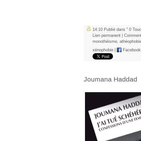
14:10 Publié dans
'' 0 To
Lien permanent
|
Commenta
monothéisme
,
athéophobi
xénophobie
|
Facebook
Joumana Haddad