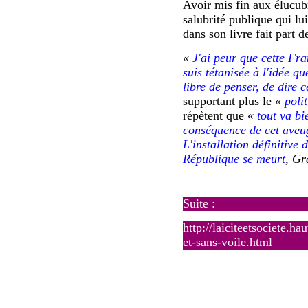
A
voir mis fin aux élucub
salubrité publique qui lui
dans son livre fait part d
«
J'ai peur que cette Fra
suis tétanisée à l'idée q
libre de penser, de dire 
supportant plus le
«
poli
répètent que
«
tout va bi
conséquence de cet aveug
L'installation définitive
République se meurt
, Gr
Suite :
http://laiciteetsociete.h
et-sans-voile.html