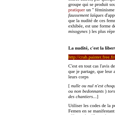
groupe qui se produit sous
pratiquer
un '' féminisme 
faussement laïques
d'app
que la nudité de ces fem
exhibée, est une forme d
misogynes
) les plus rép
La nudité, c'est la liber
http://crab.painter.fre
C'est en tout cas l'avis 
que je partage, que leur 
leurs corps
[
nulle ou nul n'est cho
ou non bedonnants
)
tors
des chantiers
...]
Utiliser les codes de la p
Femen en se manifestant 