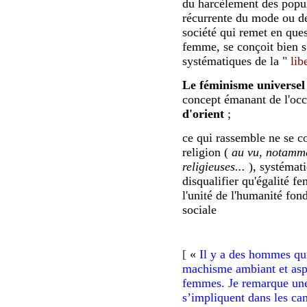
du harcèlement des popul
récurrente du mode ou de
société qui remet en que
femme, se conçoit bien s'
systématiques de la "
lib
Le féminisme universel
concept émanant de l'oc
d'orient
;
ce qui rassemble ne se co
religion (
au vu, notamm
religieuses...
), systémati
disqualifier qu'égalité 
l'unité de l'humanité fond
sociale
[
«
Il y a des hommes qui
machisme ambiant et aspi
femmes. Je remarque un
s’impliquent dans les ca