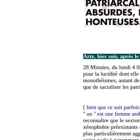
Arte, hier soir, après l
28 Minutes, du lundi 4 0
pour la lucidité dont elle
monothéismes, autant de r
que de sacraliser les patr
[
bien que ce soit parfoi
'' on '' est une femme ara
reconnaître que le sexism
xénophobie préexistants 
plus particulièrement ag
coran parle (
notamment