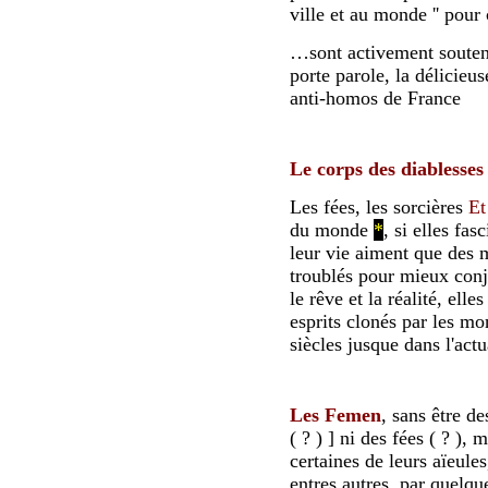
ville et au monde '' pou
…
sont activement souten
porte parole, la délicie
anti-homos de France
Le corps des diablesses
Les fées, les sorcières
Et
du monde
*
, si elles fa
leur vie aiment que des 
troublés pour mieux con
le rêve et la réalité, ell
esprits clonés par les mo
siècles jusque dans l'actu
Les Femen
, sans être de
( ?
) ] ni des fées ( ? ),
certaines de leurs aïeule
entres autres, par quelqu