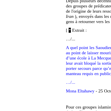
Depuis plusieurs décennie
des groupes de prédicateu
de l'origine de leurs res
Iran
), envoyés dans les 
gens à retourner vers l
[
*
Extrait :
…
/...
A quel point les Saoudie
au point de laisser mouri
d’une école à La Mecque 
leur avait bloqué la sorti
porter secours parce qu’el
manteau requis en public
…
/...
Mona Eltahawy
- 25 Oc
Pour ces groupes islamist