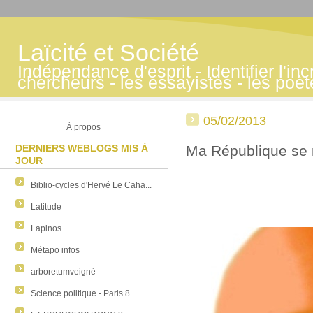
Laïcité et Société
Indépendance d'esprit - Identifier l'inc
chercheurs - les essayistes - les poè
05/02/2013
À propos
DERNIERS WEBLOGS MIS À
Ma République se 
JOUR
Biblio-cycles d'Hervé Le Caha...
Latitude
Lapinos
Métapo infos
arboretumveigné
Science politique - Paris 8