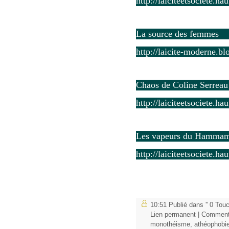
http://laiciteetsociete.h
La source des femmes
http://laicite-moderne.b
Chaos de Coline Serreau
http://laiciteetsociete.h
Les vapeurs du Hamma
http://laiciteetsociete.h
10:51 Publié dans
'' 0 To
Lien permanent
|
Commenta
monothéisme
,
athéophobi