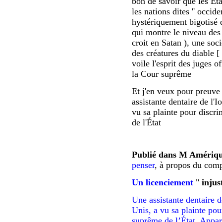
bon de savoir que les Ét
les nations dites '' occide
hystériquement bigotisé d
qui montre le niveau des
croit en Satan ), une soci
des créatures du diable [
voile l'esprit des juges o
la Cour suprême
Et j'en veux pour preuve
assistante dentaire de l'I
vu sa plainte pour discr
de l'État
Publié dans
M Amériqu
penser
, à propos du com
Un licenciement
"
injus
Une assistante dentaire d
Unis, a vu sa plainte pou
suprême de l’État. App