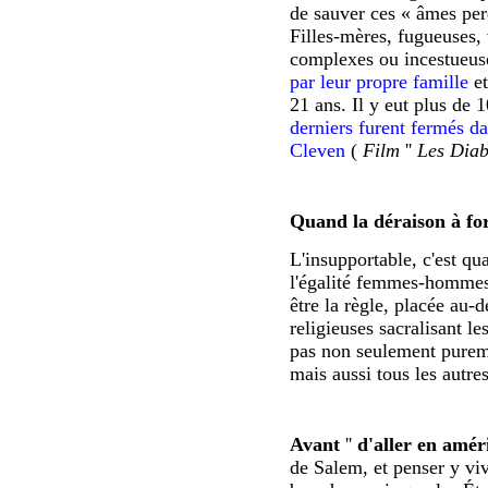
de sauver ces « âmes perd
Filles-mères, fugueuses, 
complexes ou incestueuses
par leur propre famille
et
21 ans. Il y eut plus de
derniers furent fermés da
Cleven
(
Film
''
Les Diab
Quand la déraison à for
L'insupportable, c'est q
l'égalité femmes-hommes 
être la règle, placée au-
religieuses sacralisant les
pas non seulement pureme
mais aussi tous les autre
Avant
''
d'aller en amér
de Salem, et penser y vivre