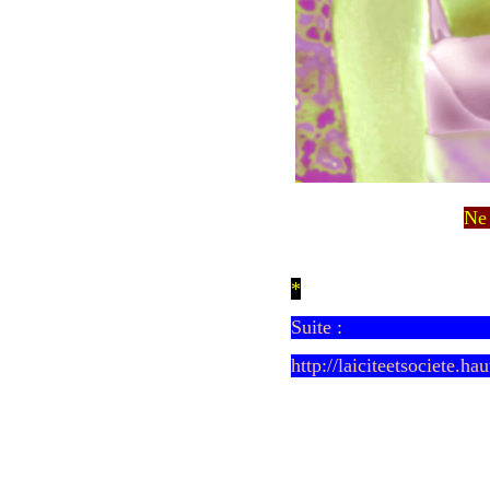
Ne 
*
Suite :
http://laiciteetsociete.h