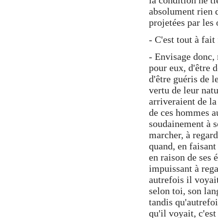
la condition ne ti
absolument rien 
projetées par les 
- C'est tout à fait 
- Envisage donc, r
pour eux, d'être d
d'être guéris de l
vertu de leur nat
arriveraient de l
de ces hommes aur
soudainement à se
marcher, à regard
quand, en faisant 
en raison de ses 
impuissant à rega
autrefois il voyai
selon toi, son lan
tandis qu'autrefoi
qu'il voyait, c'es