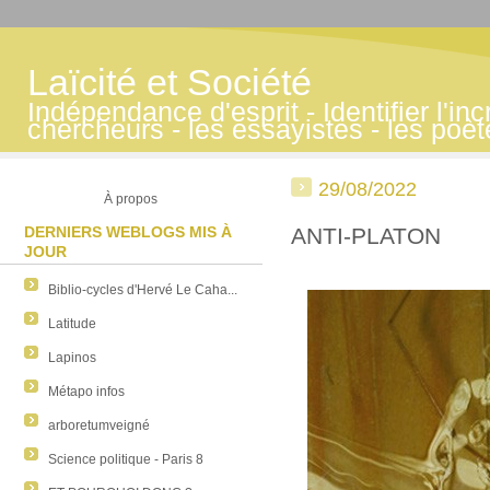
Laïcité et Société
Indépendance d'esprit - Identifier l'inc
chercheurs - les essayistes - les poè
29/08/2022
À propos
DERNIERS WEBLOGS MIS À
ANTI-PLATON
JOUR
Biblio-cycles d'Hervé Le Caha...
Latitude
Lapinos
Métapo infos
arboretumveigné
Science politique - Paris 8