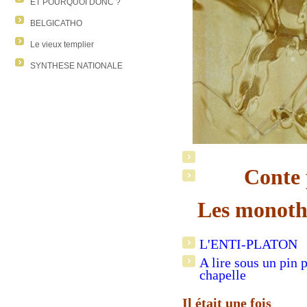
ET POURQUOI DONC ?
BELGICATHO
Le vieux templier
SYNTHESE NATIONALE
Conte 
Les monothé
L'ENTI-PLATON
A lire sous un pin 
chapelle
Il était une fois