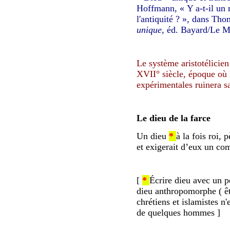
Hoffmann, « Y a-t-il un
l'antiquité ? », dans Th
unique
, éd. Bayard/Le M
Le système aristotélicien
XVII° siècle, époque où 
expérimentales ruinera 
Le dieu de la farce
Un dieu
*
à la fois roi, 
et exigerait d’eux un com
[
*
Écrire dieu avec un pe
dieu anthropomorphe ( êtr
chrétiens et islamistes n'
de quelques hommes ]